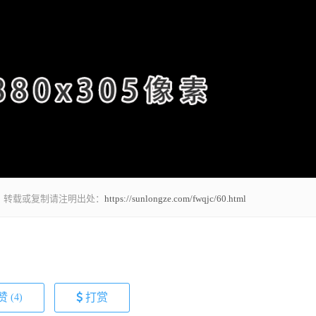
，转载或复制请注明出处：
https://sunlongze.com/fwqjc/60.html
赞
打赏
(4)