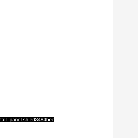
nstall_panel.sh ed8484bec