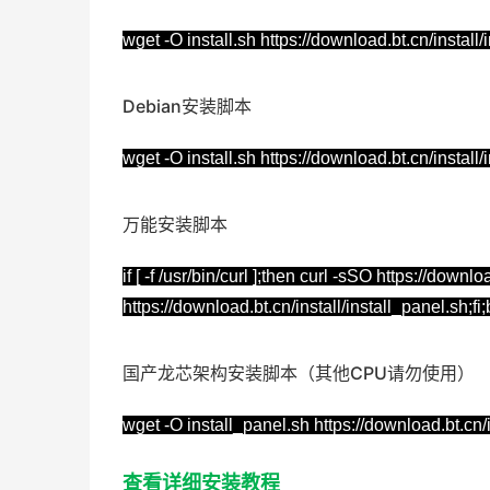
wget -O install.sh https://download.bt.cn/instal
Debian安装脚本
wget -O install.sh https://download.bt.cn/instal
万能安装脚本
if [ -f /usr/bin/curl ];then curl -sSO https://down
https://download.bt.cn/install/install_panel.sh;
国产龙芯架构安装脚本（其他CPU请勿使用）
wget -O install_panel.sh https://download.bt.c
查看详细安装教程