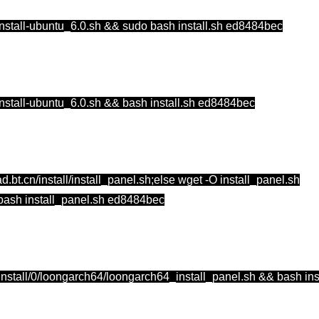
l/install-ubuntu_6.0.sh && sudo bash install.sh ed8484bec
l/install-ubuntu_6.0.sh && bash install.sh ed8484bec
load.bt.cn/install/install_panel.sh;else wget -O install_panel.sh
fi;bash install_panel.sh ed8484bec
n/install/0/loongarch64/loongarch64_install_panel.sh && bash i